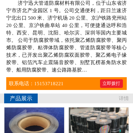
济宁迅大管道防腐材料有限公司，位于山东省济
宁市济北产业园区 1 号。公司交通便利，距日兰速济
工程案例
宁北出口 500 米、济宁机场 20 公里、京沪铁路兖州站
20 公里、京沪铁曲阜站 40 公里，可便捷通达呼和浩
销售业绩
特、西安、昆明、沈阳、哈尔滨、深圳等国内主要城
市。 公司于防腐胶带域，依托聚乙烯防腐胶带、聚丙
联系我们
烯防腐胶带、粘弹体防腐胶带、管道防腐胶带等核心
技术，已开发出聚乙烯防腐双面胶带、聚乙烯电子缘
胶带、铝箔汽车止震隔音胶带、别墅瓦楞基角防水胶
带、船用防腐胶带、速公路路基胶…
联系电话：15153718221
立即拨打
产品展示
详情